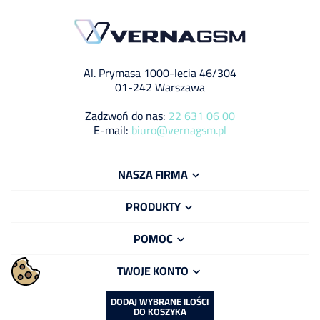
Al. Prymasa 1000-lecia 46/304
01-242 Warszawa
Zadzwoń do nas:
22 631 06 00
E-mail:
biuro@vernagsm.pl
NASZA FIRMA

PRODUKTY

POMOC

TWOJE KONTO

DODAJ WYBRANE ILOŚCI
DO KOSZYKA