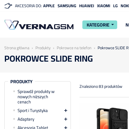
AKCESORIA DO:
APPLE
SAMSUNG
HUAWEI
XIAOMI
LG
NOK
KATEGORIE
N
arrow_drop_down
Strona główna
Produkty
Pokrowce na telefon
Pokrowce SLIDE R
POKROWCE SLIDE RING
PRODUKTY
Znaleziono 83 produktów
Sprawdź produkty w
nowych niższych
cenach
Sport i Turystyka

Adaptery

Akcesoria Tablet
