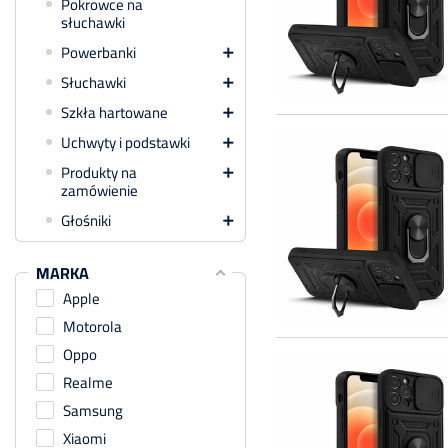
Pokrowce na
słuchawki
Powerbanki

Słuchawki

Szkła hartowane

Uchwyty i podstawki

Produkty na

zamówienie
Głośniki

MARKA
Apple
Motorola
Oppo
Realme
Samsung
Xiaomi