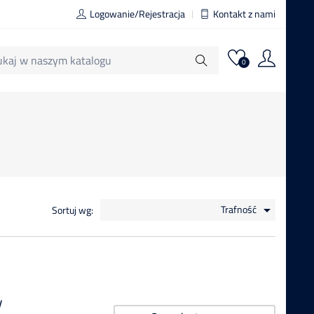
Logowanie/Rejestracja
Kontakt z nami
0
Trafność
Sortuj wg:

y