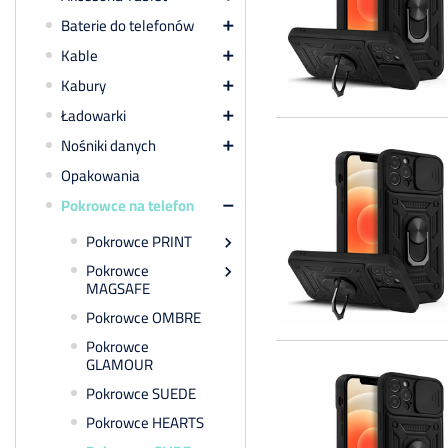
Baterie do telefonów

Kable

Kabury

Ładowarki

Nośniki danych

Opakowania
Pokrowce na telefon

Pokrowce PRINT

Pokrowce

MAGSAFE
Pokrowce OMBRE
Pokrowce
GLAMOUR
Pokrowce SUEDE
Pokrowce HEARTS