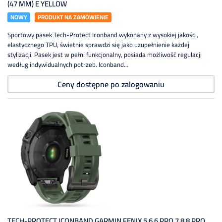
(47 MM) E YELLOW
NOWY
PRODUKT NA ZAMÓWIENIE
Sportowy pasek Tech-Protect Iconband wykonany z wysokiej jakości,
elastycznego TPU, świetnie sprawdzi się jako uzupełnienie każdej
stylizacji. Pasek jest w pełni funkcjonalny, posiada możliwość regulacji
według indywidualnych potrzeb. Iconband...
Ceny dostępne po zalogowaniu
TECH-PROTECT ICONBAND GARMIN FENIX 5 6 6 PRO 7 8 8 PRO