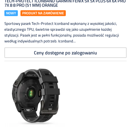
TECH-PROTECT ICONBAND GARMIN FENIX 5X 5X PLUS 6X 6X PRO
7X 8 8 PRO (51 MM) ORANGE
NOWY
PRODUKT NA ZAMÓWIENIE
Sportowy pasek Tech-Protect Iconband wykonany z wysokiej jakości,
elastycznego TPU, świetnie sprawdzi się jako uzupełnienie każdej
stylizacji. Pasek jest w pełni funkcjonalny, posiada możliwość regulacji
według indywidualnych potrzeb. Iconband...
Ceny dostępne po zalogowaniu