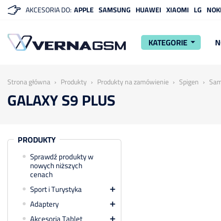
AKCESORIA DO:
APPLE
SAMSUNG
HUAWEI
XIAOMI
LG
NOK
KATEGORIE
N
arrow_drop_down
Strona główna
Produkty
Produkty na zamówienie
Spigen
Sam
GALAXY S9 PLUS
PRODUKTY
Sprawdź produkty w
nowych niższych
cenach
Sport i Turystyka

Adaptery

Akcesoria Tablet
