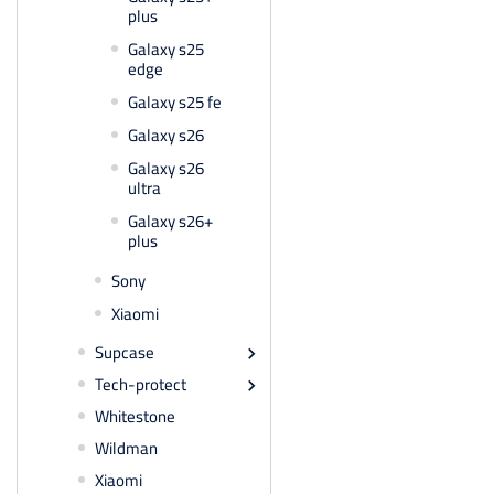
plus
Galaxy s25
edge
Galaxy s25 fe
Galaxy s26
Galaxy s26
ultra
Galaxy s26+
plus
Sony
Xiaomi
Supcase

Tech-protect

Whitestone
Wildman
Xiaomi