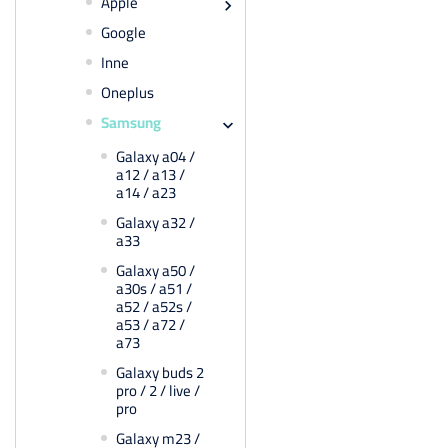
Apple

Google
Inne
Oneplus
Samsung

Galaxy a04 /
a12 / a13 /
a14 / a23
Galaxy a32 /
a33
Galaxy a50 /
a30s / a51 /
a52 / a52s /
a53 / a72 /
a73
Galaxy buds 2
pro / 2 / live /
pro
Galaxy m23 /