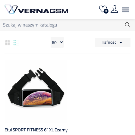

0
Trafność

Etui SPORT FITNESS 6" XL Czarny