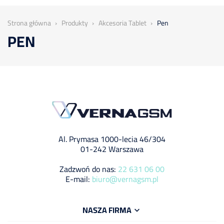
Strona główna
Produkty
Akcesoria Tablet
Pen
PEN
Al. Prymasa 1000-lecia 46/304
01-242 Warszawa
Zadzwoń do nas:
22 631 06 00
E-mail:
biuro@vernagsm.pl
NASZA FIRMA
