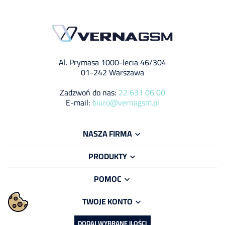
Al. Prymasa 1000-lecia 46/304
01-242 Warszawa
Zadzwoń do nas:
22 631 06 00
E-mail:
biuro@vernagsm.pl
NASZA FIRMA

PRODUKTY

POMOC

TWOJE KONTO

DODAJ WYBRANE ILOŚCI