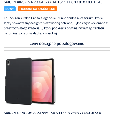
SPIGEN AIRSKIN PRO GALAXY TAB S11 11.0 X730 X736B BLACK
NOWY
PRODUKT NA ZAMÓWIENIE
Etui Spigen Airskin Pro to eleganckie i funkcjonalne akcesorium, które
łączy nowoczesny design z niezawodną ochroną. Tylną część wykonano z
przezroczystego materiału, który podkreśla oryginalny wygląd tabletu,
natomiast przednia klapka z wysokiej...
Ceny dostępne po zalogowaniu
SPIGEN NANO POP GALAXY TAB S11 11.0 X730 X736B BLACK