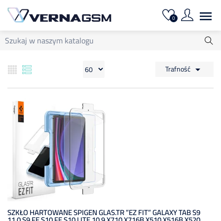

0
Trafność

SZKŁO HARTOWANE SPIGEN GLAS.TR ”EZ FIT” GALAXY TAB S9
11.0 S9 FE S10 FE S10 LITE 10.9 X710 X716B X510 X516B X520