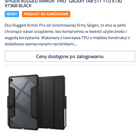
SPIGEN RUGGED ARMOR ”PRO” GALAXY TAB S11 11.0 X730
X736B BLACK
NOWY
PRODUKT NA ZAMÓWIENIE
Etui Rugged Armor Pro od renomowanej firmy Spigen, to etui w pełni
chroniące nasze urządzenie, bez kompromisu w kwestii użyteczności i
wygody korzystania. Wykonany z tworzywa TPU o miękkiej konstrukcji z
dodatkowo wzmacnianymi narożnikami,...
Ceny dostępne po zalogowaniu