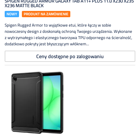
SPIGEN RUGGED ARMOR GALAXY TAB A11+ PLUS 11.0 X230 X235
X236 MATTE BLACK
NOWY
PRODUKT NA ZAMÓWIENIE
Spigen Rugged Armor to wyjątkowe etui, które łączy w sobie
nowoczesny design z doskonałą ochroną Twojego urządzenia. Wykonane
z wytrzymałego i elastycznego tworzywa TPU odpornego na ścieralność,
dodatkowo pokryty jest błyszczącym włóknem...
Ceny dostępne po zalogowaniu