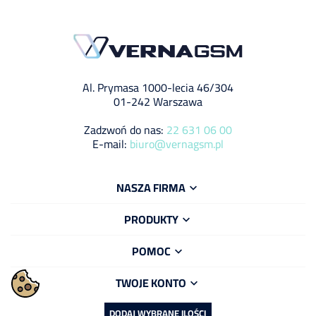
Al. Prymasa 1000-lecia 46/304
01-242 Warszawa
Zadzwoń do nas:
22 631 06 00
E-mail:
biuro@vernagsm.pl
NASZA FIRMA

PRODUKTY

POMOC

TWOJE KONTO

DODAJ WYBRANE ILOŚCI