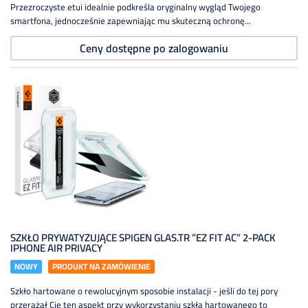
Przezroczyste etui idealnie podkreśla oryginalny wygląd Twojego
smartfona, jednocześnie zapewniając mu skuteczną ochronę...
Ceny dostępne po zalogowaniu
SZKŁO PRYWATYZUJĄCE SPIGEN GLAS.TR ”EZ FIT AC” 2-PACK
IPHONE AIR PRIVACY
NOWY
PRODUKT NA ZAMÓWIENIE
Szkło hartowane o rewolucyjnym sposobie instalacji - jeśli do tej pory
przerażał Cię ten aspekt przy wykorzystaniu szkła hartowanego to