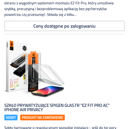
ekranu z wygodnym systemem montażu EZ Fit Pro, który umożliwia
szybką, precyzyjną i bezproblemową aplikację bez pęcherzyków
powietrza czy przesunięć. Składa się z kilku...
Ceny dostępne po zalogowaniu
SZKŁO PRYWATYZUJĄCE SPIGEN GLAS.TR ”EZ FIT PRO AC”
IPHONE AIR PRIVACY
NOWY
PRODUKT NA ZAMÓWIENIE
Szkło hartowane o rewolucyjnym sposobie instalacji - jeśli do tej pory