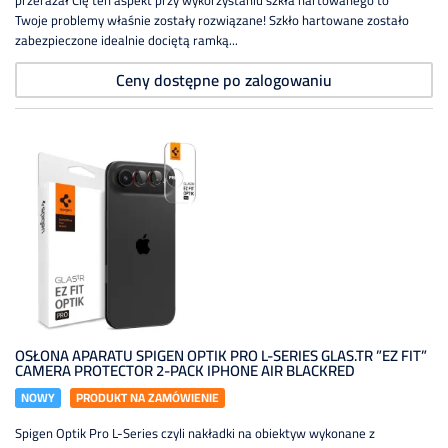
przerażał Cię ten aspekt przy wykorzystaniu szkła hartowanego to
Twoje problemy właśnie zostały rozwiązane! Szkło hartowane zostało
zabezpieczone idealnie dociętą ramką...
Ceny dostępne po zalogowaniu
OSŁONA APARATU SPIGEN OPTIK PRO L-SERIES GLAS.TR ”EZ FIT”
CAMERA PROTECTOR 2-PACK IPHONE AIR BLACKRED
NOWY
PRODUKT NA ZAMÓWIENIE
Spigen Optik Pro L-Series czyli nakładki na obiektyw wykonane z