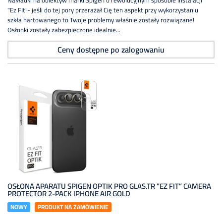
Nakładki na obiektyw marki Spigen o rewolucyjnym sposobie instalacji
"Ez FIt"- jeśli do tej pory przerażał Cię ten aspekt przy wykorzystaniu
szkła hartowanego to Twoje problemy właśnie zostały rozwiązane!
Osłonki zostały zabezpieczone idealnie...
Ceny dostępne po zalogowaniu
OSŁONA APARATU SPIGEN OPTIK PRO GLAS.TR ”EZ FIT” CAMERA
PROTECTOR 2-PACK IPHONE AIR GOLD
NOWY
PRODUKT NA ZAMÓWIENIE